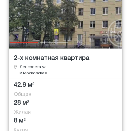
2-х комнатная квартира
Ленсовета ул.
м.Московская
42.9 м
2
Общая
28 м
2
Жилая
8 м
2
Кухня