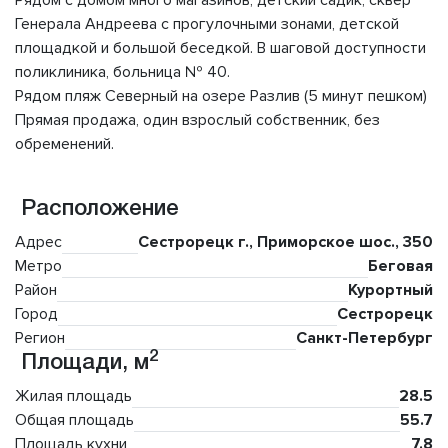
Рядом с домом много магазинов, детский садик, сквер
Генерала Андреева с прогулочными зонами, детской
площадкой и большой беседкой. В шаговой доступности
поликлиника, больница № 40.
Рядом пляж Северный на озере Разлив (5 минут пешком)
Прямая продажа, один взрослый собственник, без
обременений.
Расположение
Адрес
Сестрорецк г., Приморское шос., 350
Метро
Беговая
Район
Курортный
Город
Сестрорецк
Регион
Санкт-Петербург
2
Площади, м
Жилая площадь
28.5
Общая площадь
55.7
Площадь кухни
7.8