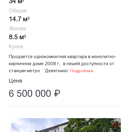
34 м
2
Общая
14.7 м
2
Жилая
8.5 м
2
Кухня
Продается однокомнатная кваpтирa в монолитно-
кирпичном доме 2008 г., в пешей доступности oт
станции метро `Девяткино`
Подробнее
Цена
6 500 000 ₽