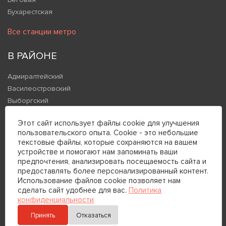
Бухарестская
Все станции метро
В РАЙОНЕ
Адмиралтейский
Василеостровский
Выборгский
Калининский
Этот сайт использует файлы cookie для улучшения
Кировский
пользовательского опыта. Cookie - это небольшие
Колпинский
текстовые файлы, которые сохраняются на вашем
устройстве и помогают нам запоминать ваши
Все районы
предпочтения, анализировать посещаемость сайта и
предоставлять более персонализированный контент.
В НАСЕЛЕННЫХ ПУНКТАХ
Использование файлов cookie позволяет нам
сделать сайт удобнее для вас.
Политика
конфиденциальности
Александровская
Володарский
Принять
Отказаться
Горбунки