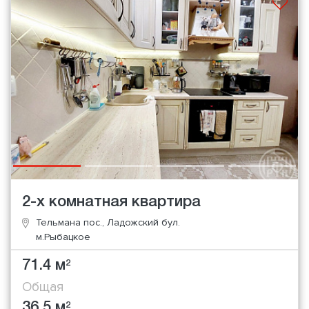
2-х комнатная квартира
Тельмана пос., Ладожский бул.
м.Рыбацкое
71.4 м
2
Общая
36.5 м
2