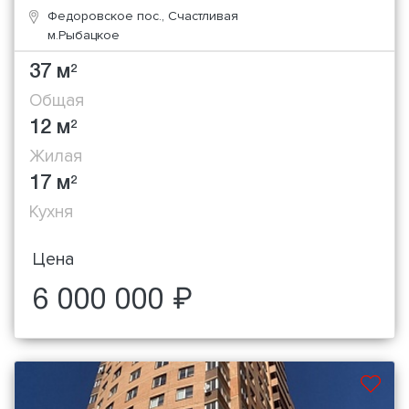
Федоровское пос., Счастливая
м.Рыбацкое
37 м
2
Общая
12 м
2
Жилая
17 м
2
Кухня
Цена
6 000 000 ₽