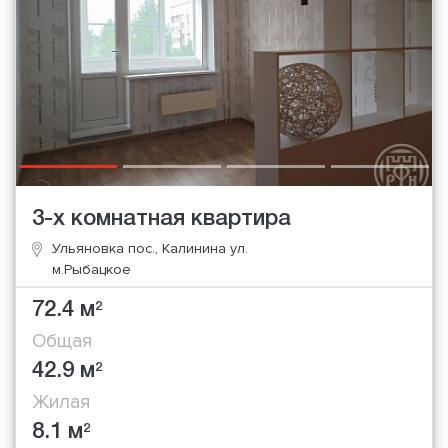
3-х комнатная квартира
Ульяновка пос., Калинина ул.
м.Рыбацкое
72.4 м
2
Общая
42.9 м
2
Жилая
8.1 м
2