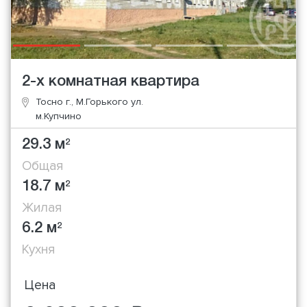
2-х комнатная квартира
Тосно г., М.Горького ул.
м.Купчино
29.3 м
2
Общая
18.7 м
2
Жилая
6.2 м
2
Кухня
Цена