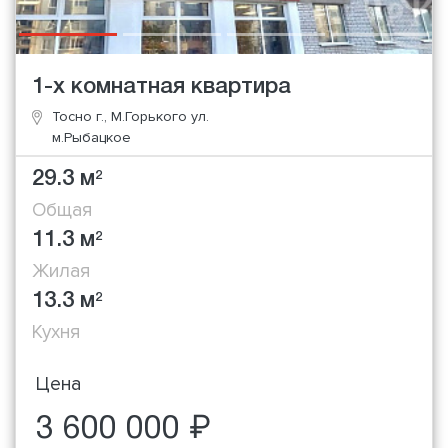
1-х комнатная квартира
Тосно г., М.Горького ул.
м.Рыбацкое
29.3 м
2
Общая
11.3 м
2
Жилая
13.3 м
2
Кухня
Цена
3 600 000 ₽