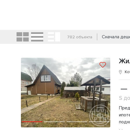
Сначала де
782 объекта
Жи
Ко
—
S д
Пред
ипoт
подx