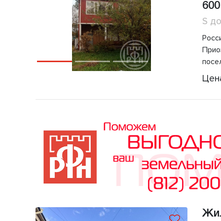
600
S д
Росс
Прио
посе
Цен
Жи