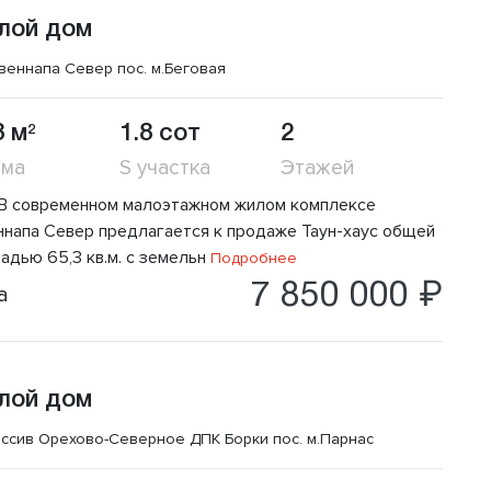
лой дом
веннапа Север пос.
м.Беговая
3 м
1.8 сот
2
2
ома
S участка
Этажей
) В современном малоэтажном жилом комплексе
ннапа Север предлагается к продаже Таун-хаус общей
адью 65,3 кв.м. с земельн
Подробнее
7 850 000 ₽
а
лой дом
ссив Орехово-Северное ДПК Борки пос.
м.Парнас