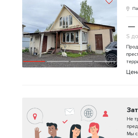
Па
—
S д
Прод
прес
терр
Цен
Зат
Не т
пред
Мы с