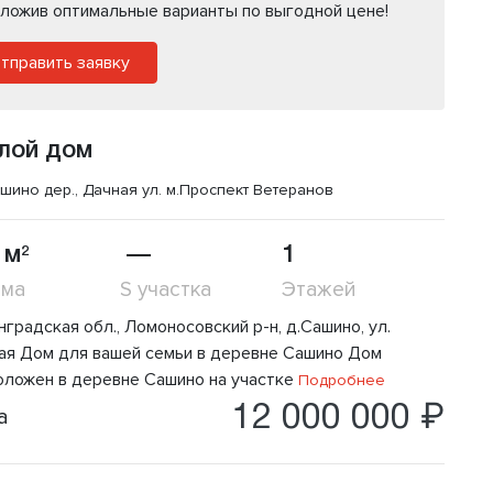
ложив оптимальные варианты по выгодной цене!
тправить заявку
лой дом
шино дер., Дачная ул.
м.Проспект Ветеранов
 м
—
1
2
ома
S участка
Этажей
градская обл., Ломоносовский р-н, д.Сашино, ул.
ая Дом для вашей семьи в деревне Сашино Дом
оложен в деревне Сашино на участке
Подробнее
12 000 000 ₽
а