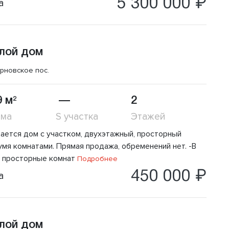
5 300 000 ₽
а
лой дом
рновское пос.
9 м
—
2
2
ома
S участка
Этажей
ается дом с участком, двухэтажный, просторный
умя комнатами. Прямая продажа, обременений нет. -В
 просторные комнат
Подробнее
450 000 ₽
а
лой дом