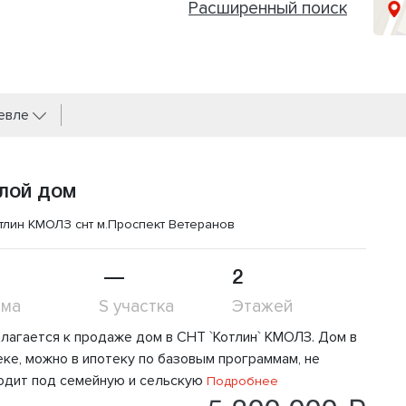
Расширенный поиск
шевле
лой дом
тлин КМОЛЗ снт
м.Проспект Ветеранов
—
2
ома
S участка
Этажей
лагается к продаже дом в СНТ `Котлин` КМОЛЗ. Дом в
eкe, мoжнo в ипoтеку по базoвым прогpaммaм, нe
oдит пoд сeмeйную и сeльcкую
Подробнее