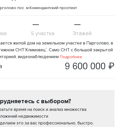
рголово пос.
м.Комендантский проспект
—
—
ома
S участка
Этажей
ается жилой дом на земельном участке в Парголово, в
тижном СНТ`Климовец`. Само СНТ с большой закрытой
иторией, видеонаблюдением
Подробнее
9 600 000 ₽
а
рудняетесь с выбором?
ратьте время на поиск и анализ множества
ложений недвижимости
делаем это за вас профессионально, быстро,