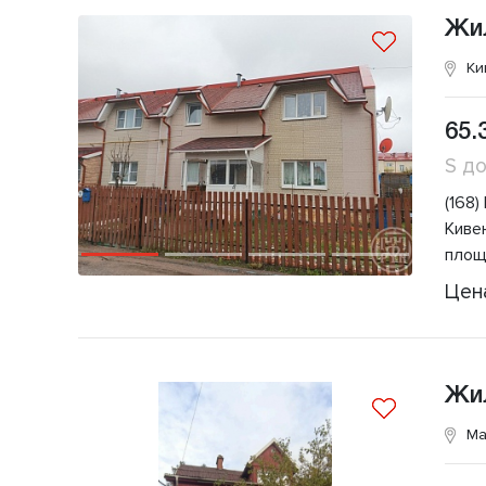
Жи
Ки
65.
S д
(168
Киве
площ
Цен
Жи
Ма