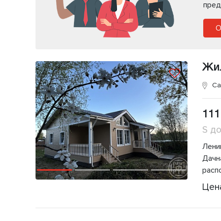
пред
О
Жи
Са
111
S д
Ленин
Дачн
расп
Цен