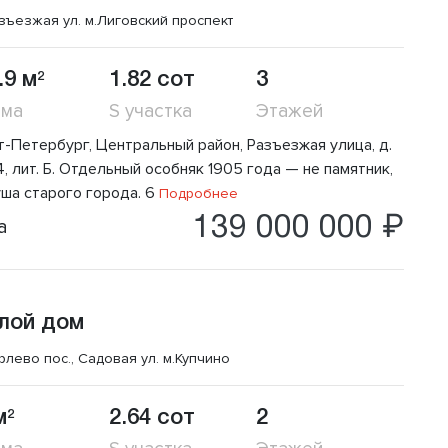
зъезжая ул.
м.Лиговский проспект
.9 м
1.82 сот
3
2
ома
S участка
Этажей
т-Петербург, Центральный район, Разъезжая улица, д.
, лит. Б. Отдельный особняк 1905 года — не памятник,
уша старого города. 6
Подробнее
139 000 000 ₽
а
лой дом
рлево пос., Садовая ул.
м.Купчино
м
2.64 сот
2
2