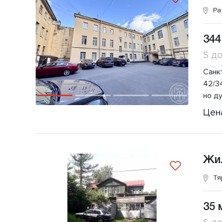
Ра
344
S д
Санк
42/34
но д
Цен
Жи
Тя
35 