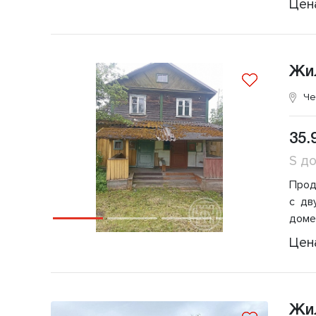
Цен
Жи
Че
35.
S д
Прод
с дв
доме
Цен
Жи