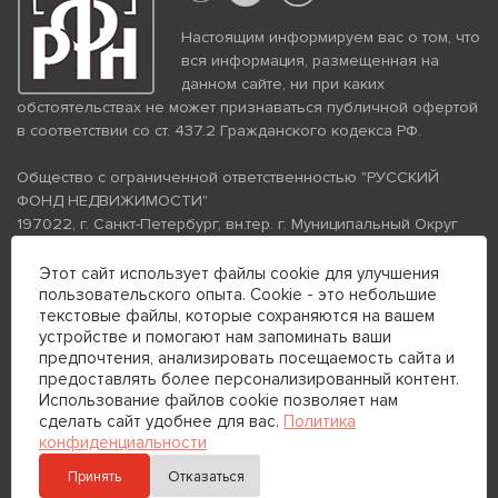
Настоящим информируем вас о том, что
вся информация, размещенная на
данном сайте, ни при каких
обстоятельствах не может признаваться публичной офертой
в соответствии со ст. 437.2 Гражданского кодекса РФ.
Общество с ограниченной ответственностью "РУССКИЙ
ФОНД НЕДВИЖИМОСТИ"
197022, г. Санкт-Петербург, вн.тер. г. Муниципальный Округ
Аптекарский Остров, ул. Петропавловская, дом 8, литера А,
помещение 26Н, комната 103
Этот сайт использует файлы cookie для улучшения
пользовательского опыта. Cookie - это небольшие
ИНН 7813672570 КПП 781301001 ОГРН 1237800058870
текстовые файлы, которые сохраняются на вашем
Политика конфиденциальности
Политика обработки
устройстве и помогают нам запоминать ваши
персональных данных
предпочтения, анализировать посещаемость сайта и
Телефон для связи:
предоставлять более персонализированный контент.
+7 (812) 200-99-98
Использование файлов cookie позволяет нам
сделать сайт удобнее для вас.
Политика
+7 (812) 200-88-89
конфиденциальности
Принять
Отказаться
Отправить сообщение