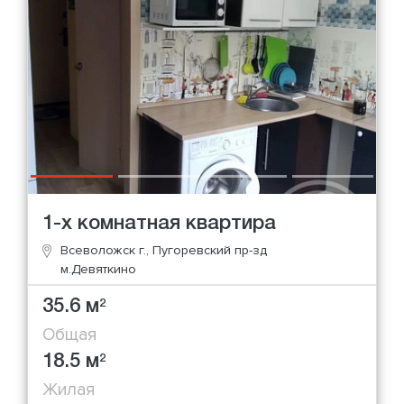
1-х комнатная квартира
Всеволожск г., Пугоревский пр-зд
м.Девяткино
35.6 м
2
Общая
18.5 м
2
Жилая