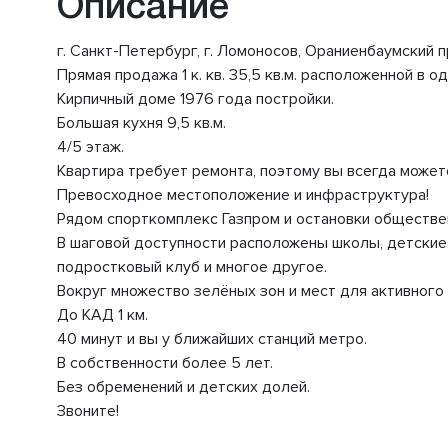
Описание
г. Санкт-Петербург, г. Ломоносов, Ораниенбаумский пр
Прямая продажа 1 к. кв. 35,5 кв.м. расположенной в 
Кирпичный доме 1976 года постройки.
Большая кухня 9,5 кв.м.
4/5 этаж.
Квартира требует ремонта, поэтому вы всегда можете
Превосходное местоположение и инфраструктура!
Рядом спорткомплекс Газпром и останoвки обществе
В шаговой доступности расположены школы, детские 
подростковый клуб и многое другое.
Вокруг множество зелёных зон и мест для активного
До КАД 1 км.
40 минут и вы у ближайших станций метро.
В собственности более 5 лет.
Без обременений и детских долей.
Звоните!