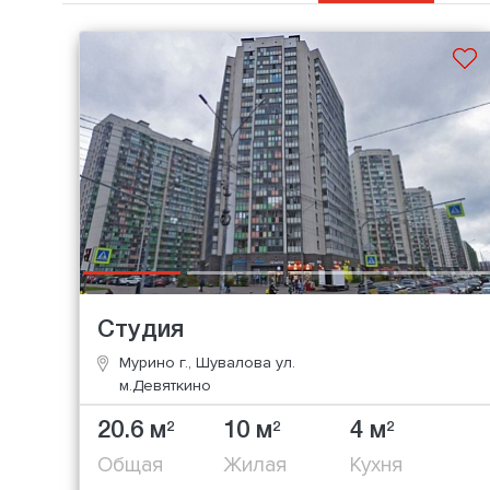
Студия
Мурино г., Шувалова ул.
м.Девяткино
20.6 м
10 м
4 м
2
2
2
Общая
Жилая
Кухня