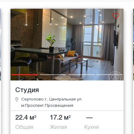
Студия
Сертолово г., Центральная ул.
м.Проспект Просвещения
22.4 м
17.2 м
—
2
2
Общая
Жилая
Кухня