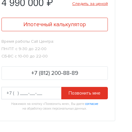
4 990 000 ₽
Следить за ценой
Ипотечный калькулятор
Время работы Call Центра:
ПН-ПТ с 9-30 до 22-00
СБ-ВС с 10-00 до 22-00
+7 (812) 200-88-89
Позвонить мне
Нажимая на кнопку «Позвонить мне», Вы даете
согласие
на обработку своих персональных данных.