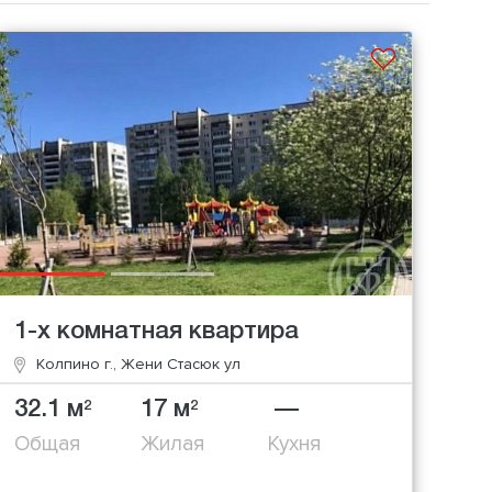
1-х комнатная квартира
Колпино г., Жени Стасюк ул
32.1 м
17 м
—
2
2
Общая
Жилая
Кухня