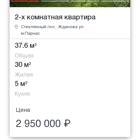
2-х комнатная квартира
Стеклянный пос., Жданова ул.
м.Парнас
37.6 м
2
Общая
30 м
2
Жилая
5 м
2
Кухня
Цена
2 950 000 ₽