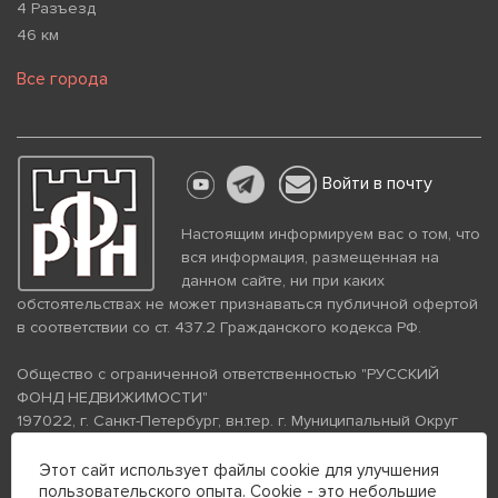
4 Разъезд
46 км
Все города
Войти в почту
Настоящим информируем вас о том, что
вся информация, размещенная на
данном сайте, ни при каких
обстоятельствах не может признаваться публичной офертой
в соответствии со ст. 437.2 Гражданского кодекса РФ.
Общество с ограниченной ответственностью "РУССКИЙ
ФОНД НЕДВИЖИМОСТИ"
197022, г. Санкт-Петербург, вн.тер. г. Муниципальный Округ
Аптекарский Остров, ул. Петропавловская, дом 8, литера А,
помещение 26Н, комната 103
Этот сайт использует файлы cookie для улучшения
пользовательского опыта. Cookie - это небольшие
ИНН 7813672570 КПП 781301001 ОГРН 1237800058870