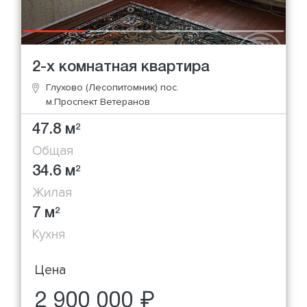
2-х комнатная квартира
Глухово (Лесопитомник) пос.
м.Проспект Ветеранов
47.8 м
2
Общая
34.6 м
2
Жилая
7 м
2
Кухня
Цена
2 900 000 ₽